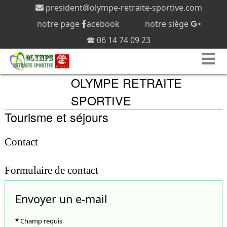
president@olympe-retraite-sportive.com
notre page
acebook
notre siège
🕿 06 14 74 09 23
Tourisme et séjours
Contact
Formulaire de contact
Envoyer un e-mail
*
Champ requis