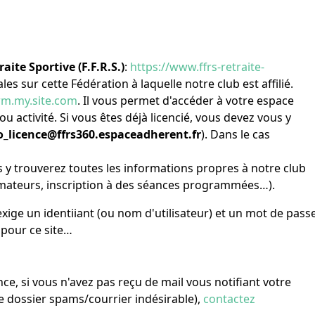
aite Sportive (F.F.R.S.)
:
https://www.ffrs-retraite-
s sur cette Fédération à laquelle notre club est affilié.
crm.my.site.com
. Il vous permet d'accéder à votre espace
activité. Si vous êtes déjà licencié, vous devez vous y
_licence@ffrs360.espaceadherent.fr
). Dans le cas
us y trouverez toutes les informations propres à notre club
nimateurs, inscription à des séances programmées…).
xige un identiiant (ou nom d'utilisateur) et un mot de pass
 pour ce site…
e, si vous n'avez pas reçu de mail vous notifiant votre
le dossier spams/courrier indésirable),
contactez